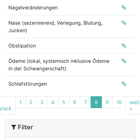
Nagelveränderungen
Nase (sezernierend, Verlegung, Blutung,
Jucken)
Obstipation
Ödeme (lokal, systemisch inklusive Ödeme
in der Schwangerschaft)
Schlafstörungen
1
2
3
4
5
6
7
8
9
10
weit
urück
»
Filter